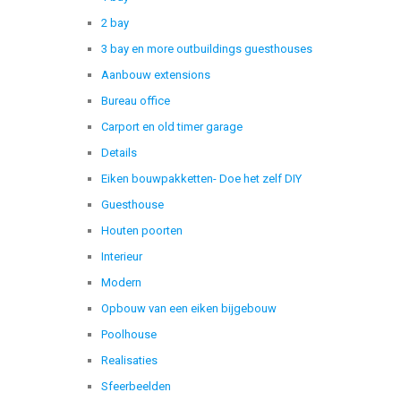
2 bay
3 bay en more outbuildings guesthouses
Aanbouw extensions
Bureau office
Carport en old timer garage
Details
Eiken bouwpakketten- Doe het zelf DIY
Guesthouse
Houten poorten
Interieur
Modern
Opbouw van een eiken bijgebouw
Poolhouse
Realisaties
Sfeerbeelden