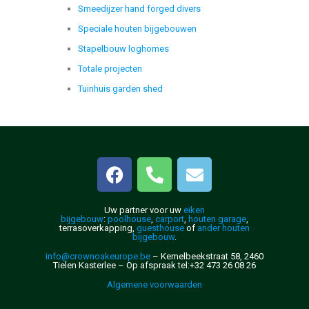
Smeedijzer hand forged divers
Speciale houten bijgebouwen
Stapelbouw loghomes
Totale projecten
Tuinhuis garden shed
Uw partner voor uw
eiken
bijgebouw
:
poolhouse
,
carport
,
houten garage
,
terrasoverkapping,
guesthouse
of
ander houten
bijgebouw
.
info@crownoakeurope.be
– Kemelbeekstraat 58, 2460
Tielen Kasterlee – Op afspraak
tel:+32 473 26 08 26
Algemene voorwaarden