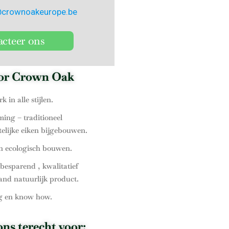
@crownoakeurope.be
cteer ons
oor Crown Oak
 in alle stijlen.
ing – traditioneel
elijke eiken bijgebouwen.
n ecologisch bouwen.
besparend , kwalitatief
nd natuurlijk product.
g en know how.
ons terecht voor: