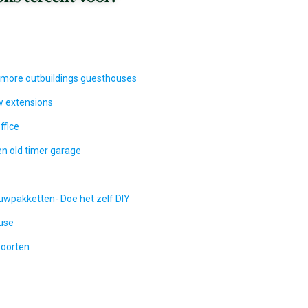
 more outbuildings guesthouses
 extensions
ffice
en old timer garage
uwpakketten- Doe het zelf DIY
use
poorten