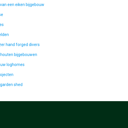
van een eiken bijgebouw
se
ies
elden
er hand forged divers
 houten bijgebouwen
ouw loghomes
rojecten
 garden shed