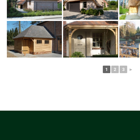
1
2
3
►