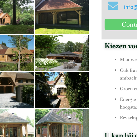
info
Conta
Kiezen v
Maatwerk
Oak fram
ambacht
Groen e
Energie 
hoogstaa
Ervarin
U kan bij 