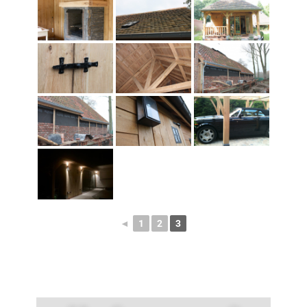
◄
1
2
3