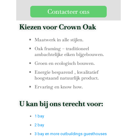
Contacteer ons
Kiezen voor Crown Oak
Maatwerk in alle stijlen.
Oak framing – traditioneel
ambachtelijke eiken bijgebouwen.
Groen en ecologisch bouwen.
Energie besparend , kwalitatief
hoogstaand natuurlijk product.
Ervaring en know how.
U kan bij ons terecht voor:
1 bay
2 bay
3 bay en more outbuildings guesthouses