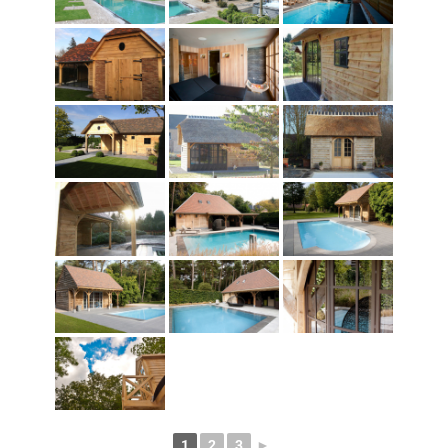
1
2
3
►