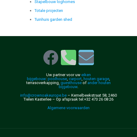
Stapelbouw loghomes
Totale projecten
Tuinhuis garden shed
Uw partner voor uw
eiken
bijgebouw
:
poolhouse
,
carport
,
houten garage
,
terrasoverkapping,
guesthouse
of
ander houten
bijgebouw
.
info@crownoakeurope.be
– Kemelbeekstraat 58, 2460
Tielen Kasterlee – Op afspraak
tel:+32 473 26 08 26
Algemene voorwaarden