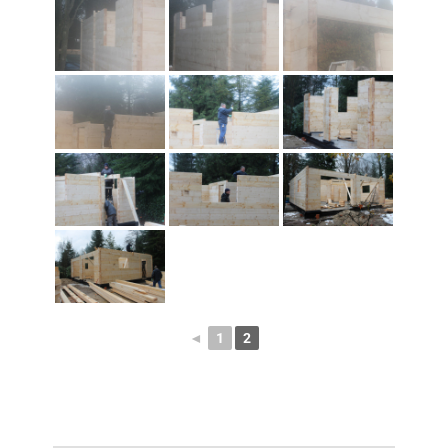
◄
1
2