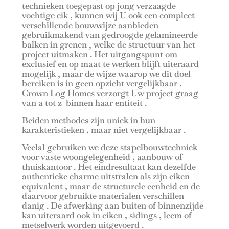
technieken toegepast op jong verzaagde
vochtige eik , kunnen wij U ook een compleet
verschillende bouwwijze aanbieden
gebruikmakend van gedroogde gelamineerde
balken in grenen , welke de structuur van het
project uitmaken . Het uitgangspunt om
exclusief en op maat te werken blijft uiteraard
mogelijk , maar de wijze waarop we dit doel
bereiken is in geen opzicht vergelijkbaar .
Crown Log Homes verzorgt Uw project graag
van a tot z binnen haar entiteit .
Beiden methodes zijn uniek in hun
karakteristieken , maar niet vergelijkbaar .
Veelal gebruiken we deze stapelbouwtechniek
voor vaste woongelegenheid , aanbouw of
thuiskantoor . Het eindresultaat kan dezelfde
authentieke charme uitstralen als zijn eiken
equivalent , maar de structurele eenheid en de
daarvoor gebruikte materialen verschillen
danig . De afwerking aan buiten of binnenzijde
kan uiteraard ook in eiken , sidings , leem of
metselwerk worden uitgevoerd .